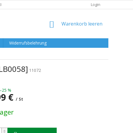
RKLÄRUNG
Login
WARENKORB
Warenkorb leeren
Widerrufsbelehrung
LB0058]
11072
–25 %
99 €
/ St
preis:
Lager