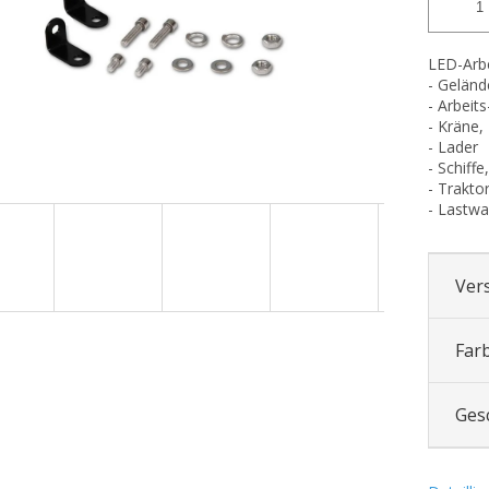
LED-Arbe
- Geländ
- Arbeit
- Kräne,
- Lader
- Schiff
- Trakto
- Lastw
Ver
Far
Ges