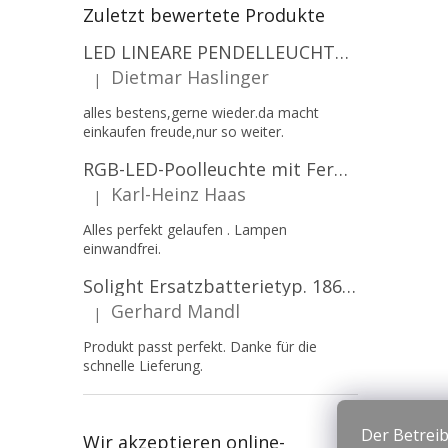
Zuletzt bewertete Produkte
LED LINEARE PENDELLEUCHTE EXECULINE 120CM, 30W, 3750LM, 96°, 4000K, IP20, WEISS [207806]
Dietmar Haslinger
|
Die Produktbewertung beträgt 5 von 5 Sternen.
alles bestens,gerne wieder.da macht
einkaufen freude,nur so weiter.
RGB-LED-Poolleuchte mit Fernbedienung, 12W, 1260lm, PAR56, 12V, 1+1 gratis!
Karl-Heinz Haas
|
Die Produktbewertung beträgt 5 von 5 Sternen.
Alles perfekt gelaufen . Lampen
einwandfrei.
Solight Ersatzbatterietyp. 18650, 3,7 V, Li-Ion, 2200 mAh [WN900]
Gerhard Mandl
|
Die Produktbewertung beträgt 5 von 5 Sternen.
Produkt passt perfekt. Danke für die
schnelle Lieferung.
Der Betreib
Wir akzeptieren online-