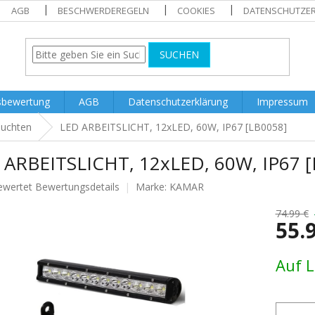
AGB
BESCHWERDEREGELN
COOKIES
DATENSCHUTZE
SUCHEN
sbewertung
AGB
Datenschutzerklärung
Impressum
euchten
LED ARBEITSLICHT, 12xLED, 60W, IP67 [LB0058]
 ARBEITSLICHT, 12xLED, 60W, IP67 [
ewertet
Bewertungsdetails
Marke:
KAMAR
nittliche
tbewertung
74.99 €
55.
Verkaufs
Auf 
.