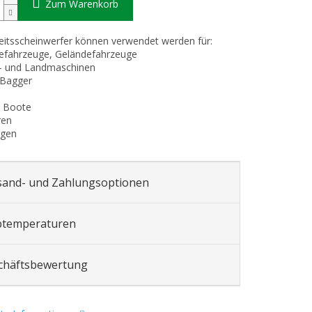
Zum Warenkorb
itsscheinwerfer können verwendet werden für:
efahrzeuge, Geländefahrzeuge
s- und Landmaschinen
 Bagger
e, Boote
ren
agen
sand- und Zahlungsoptionen
btemperaturen
chäftsbewertung