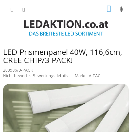
Zum
WARE
Inhalt
springen
LED Prismenpanel 40W, 116,6cm,
CREE CHIP/3-PACK!
203506/3-PACK
Die
Nicht bewertet
Bewertungsdetails
Marke:
V-TAC
durchschnittliche
Produktbewertung
ist
0.0
von
5
Sternen.