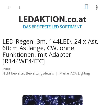
Zum
WARE
Inhalt
springen
LED Regen, 3m, 144LED, 24 x Ast,
60cm Astlänge, CW, ohne
Funktionen, mit Adapter
[R144WE44TC]
45001
Die
Nicht bewertet
Bewertungsdetails
Marke:
ACA Lighting
durchschnittliche
Produktbewertung
ist
0.0
von
5
Sternen.