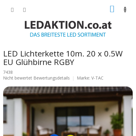
Zum
WARE
Inhalt
springen
LED Lichterkette 10m. 20 x 0.5W
EU Glühbirne RGBY
7438
Die
Nicht bewertet
Bewertungsdetails
Marke:
V-TAC
durchschnittliche
Produktbewertung
ist
0.0
von
5
Sternen.