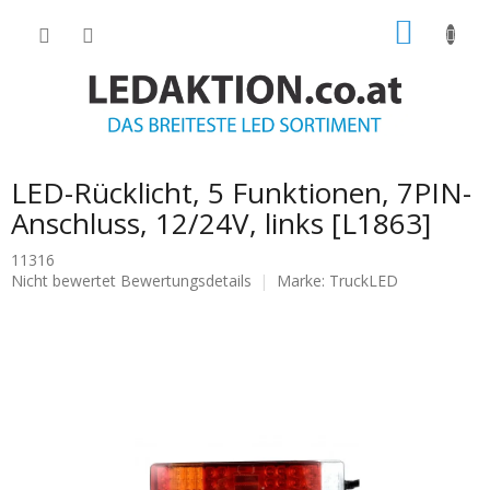
Zum
WARE
Inhalt
springen
LED-Rücklicht, 5 Funktionen, 7PIN-
Anschluss, 12/24V, links [L1863]
11316
Die
Nicht bewertet
Bewertungsdetails
Marke:
TruckLED
durchschnittliche
Produktbewertung
ist
0.0
von
5
Sternen.