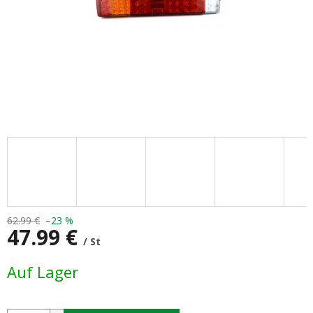
62.99 €
–23 %
47.99 €
/ St
Verkaufspreis:
Auf Lager