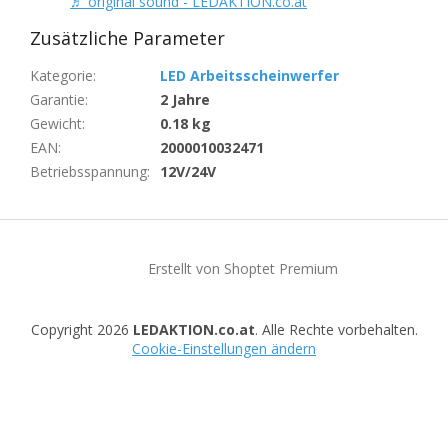
♬ original sound - LEDAKTION.co.at
Zusätzliche Parameter
Kategorie
:
LED Arbeitsscheinwerfer
Garantie
:
2 Jahre
Gewicht
:
0.18 kg
EAN
:
2000010032471
Betriebsspannung
:
12V/24V
F
u
Erstellt von Shoptet Premium
ß
z
e
Copyright 2026
LEDAKTION.co.at
. Alle Rechte vorbehalten.
i
Cookie-Einstellungen ändern
l
e