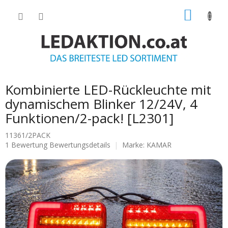
Zum
WARE
Inhalt
springen
Kombinierte LED-Rückleuchte mit
dynamischem Blinker 12/24V, 4
Funktionen/2-pack! [L2301]
11361/2PACK
Die
1 Bewertung
Bewertungsdetails
Marke:
KAMAR
durchschnittliche
Produktbewertung
ist
5.0
von
5
Sternen.