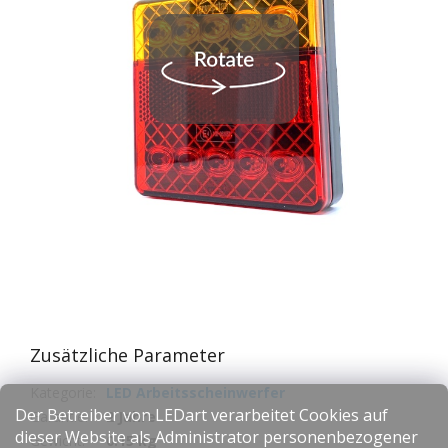
Zusätzliche Parameter
Kategorie
:
LED Arbeitsscheinwerfer
Der Betreiber von LEDart verarbeitet Cookies auf
Garantie
:
2 Jahre
dieser Website als Administrator personenbezogener
Gewicht
:
0.15 kg