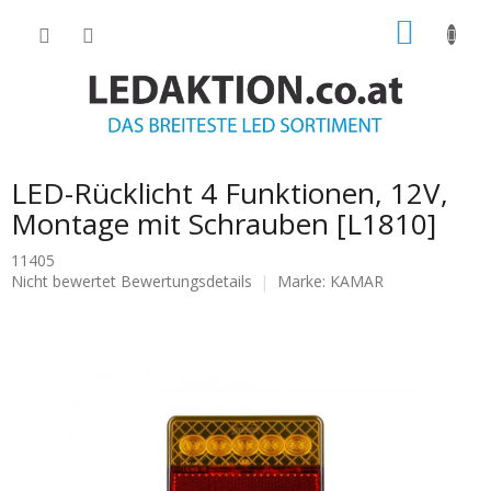
Zum
WARE
Inhalt
springen
LED-Rücklicht 4 Funktionen, 12V,
Montage mit Schrauben [L1810]
11405
Die
Nicht bewertet
Bewertungsdetails
Marke:
KAMAR
durchschnittliche
Produktbewertung
ist
0.0
von
5
Sternen.