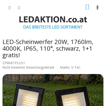
Zum
WARE
Inhalt
springen
LED-Scheinwerfer 20W, 1760lm,
4000K, IP65, 110°, schwarz, 1+1
gratis!
23984/1PLUS1
Die
Nicht bewertet
Bewertungsdetails
Marke:
V-TAC
durchschnittliche
Produktbewertung
ist
0.0
von
5
Sternen.