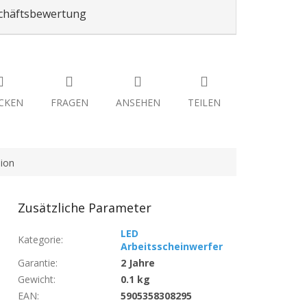
chäftsbewertung
CKEN
FRAGEN
ANSEHEN
TEILEN
ion
Zusätzliche Parameter
LED
Kategorie
:
Arbeitsscheinwerfer
Garantie
:
2 Jahre
Gewicht
:
0.1 kg
EAN
:
5905358308295