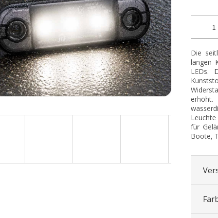
Die sei
langen 
LEDs. D
Kunstst
Widerst
erhöht
wasserd
Leuchte 
für Gel
Boote, T
Ver
Far