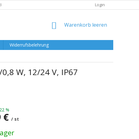
RKLÄRUNG
Login
WARENKORB
Warenkorb leeren
Widerrufsbelehrung
0,8 W, 12/24 V, IP67
22 %
9 €
/ st
preis:
Lager