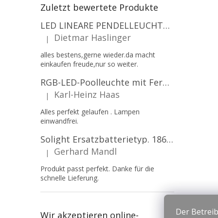
Zuletzt bewertete Produkte
LED LINEARE PENDELLEUCHTE EXECULINE 120CM, 30W, 3750LM, 96°, 4000K, IP20, WEISS [207806]
Dietmar Haslinger
|
Die Produktbewertung beträgt 5 von 5 Sternen.
alles bestens,gerne wieder.da macht
einkaufen freude,nur so weiter.
RGB-LED-Poolleuchte mit Fernbedienung, 12W, 1260lm, PAR56, 12V, 1+1 gratis!
Karl-Heinz Haas
|
Die Produktbewertung beträgt 5 von 5 Sternen.
Alles perfekt gelaufen . Lampen
einwandfrei.
Solight Ersatzbatterietyp. 18650, 3,7 V, Li-Ion, 2200 mAh [WN900]
Gerhard Mandl
|
Die Produktbewertung beträgt 5 von 5 Sternen.
Produkt passt perfekt. Danke für die
schnelle Lieferung.
Der Betreib
Wir akzeptieren online-