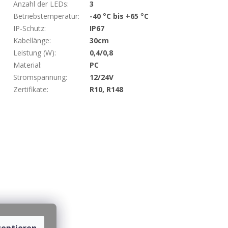
Anzahl der LEDs
:
3
Betriebstemperatur
:
-40 °C bis +65 °C
IP-Schutz
:
IP67
Kabellänge
:
30cm
Leistung (W)
:
0,4/0,8
Material
:
PC
Stromspannung
:
12/24V
Zertifikate
:
R10, R148