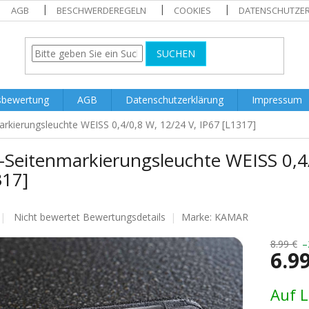
AGB
BESCHWERDEREGELN
COOKIES
DATENSCHUTZE
SUCHEN
sbewertung
AGB
Datenschutzerklärung
Impressum
rkierungsleuchte WEISS 0,4/0,8 W, 12/24 V, IP67 [L1317]
-Seitenmarkierungsleuchte WEISS 0,4/
317]
Die
Nicht bewertet
Bewertungsdetails
Marke:
KAMAR
durchschnittliche
Produktbewertung
8.99 €
–
6.9
ist
0.0
von
Verkaufs
Auf 
5
Sternen.