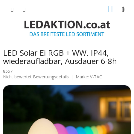
Zum
WARE
Inhalt
springen
LED Solar Ei RGB + WW, IP44,
wiederaufladbar, Ausdauer 6-8h
8557
Die
Nicht bewertet
Bewertungsdetails
Marke:
V-TAC
durchschnittliche
Produktbewertung
ist
0.0
von
5
Sternen.