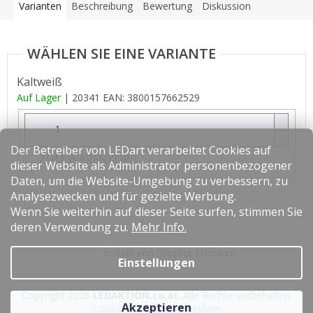
Varianten
Beschreibung
Bewertung
Diskussion
Kaltweiß
Auf Lager
| 20341
EAN:
3800157662529
Der Betreiber von LEDart verarbeitet Cookies auf
ZUM WARENKORB
dieser Website als Administrator personenbezogener
Daten, um die Website-Umgebung zu verbessern, zu
Analysezwecken und für gezielte Werbung.
Wenn Sie weiterhin auf dieser Seite surfen, stimmen Sie
F
deren Verwendung zu.
Mehr Info.
u
Erstellt von Shoptet Premium
ß
Einstellungen
z
e
Copyright 2026
LEDAKTION.co.at
. Alle Rechte vorbehalten.
i
Akzeptieren
Cookie-Einstellungen ändern