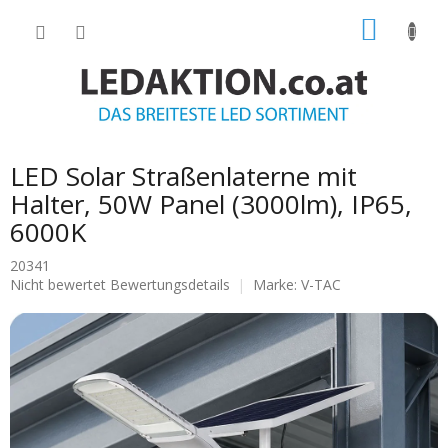
Zum
WARE
Inhalt
springen
LED Solar Straßenlaterne mit
Halter, 50W Panel (3000lm), IP65,
6000K
20341
Die
Nicht bewertet
Bewertungsdetails
Marke:
V-TAC
durchschnittliche
Produktbewertung
ist
0.0
von
5
Sternen.