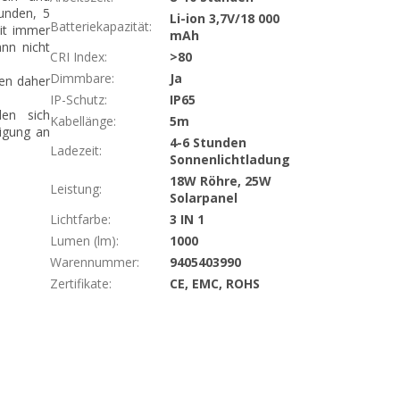
tunden, 5
Li-ion 3,7V/18 000
Batteriekapazität
:
eit immer
mAh
nn nicht
CRI Index
:
>80
Dimmbare
:
Ja
nen daher
IP-Schutz
:
IP65
den sich
Kabellänge
:
5m
igung an
4-6 Stunden
Ladezeit
:
Sonnenlichtladung
18W Röhre, 25W
Leistung
:
Solarpanel
Lichtfarbe
:
3 IN 1
Lumen (lm)
:
1000
Warennummer
:
9405403990
Zertifikate
:
CE, EMC, ROHS