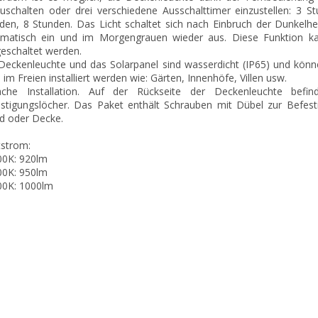
uschalten oder drei verschiedene Ausschalttimer einzustellen: 3 S
den, 8 Stunden. Das Licht schaltet sich nach Einbruch der Dunkelh
matisch ein und im Morgengrauen wieder aus. Diese Funktion ka
eschaltet werden.
Deckenleuchte und das Solarpanel sind wasserdicht (IP65) und kön
 im Freien installiert werden wie: Gärten, Innenhöfe, Villen usw.
ache Installation. Auf der Rückseite der Deckenleuchte befin
stigungslöcher. Das Paket enthält Schrauben mit Dübel zur Befest
 oder Decke.
tstrom:
00K: 920lm
00K: 950lm
00K: 1000lm