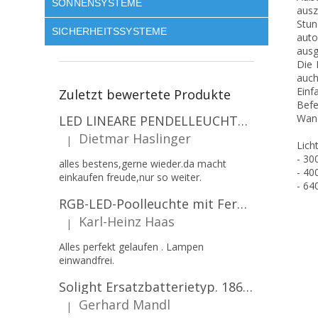
SONNENSYSTEME
ausz
Stun
SICHERHEITSSYSTEME
auto
ausg
Die 
auch
Einf
Zuletzt bewertete Produkte
Befe
Wand
LED LINEARE PENDELLEUCHTE EXECULINE 120CM, 30W, 3750LM, 96°, 4000K, IP20, WEISS [207806]
Dietmar Haslinger
|
Die Produktbewertung beträgt 5 von 5 Sternen.
Lich
- 30
alles bestens,gerne wieder.da macht
- 40
einkaufen freude,nur so weiter.
- 64
RGB-LED-Poolleuchte mit Fernbedienung, 12W, 1260lm, PAR56, 12V, 1+1 gratis!
Karl-Heinz Haas
|
Die Produktbewertung beträgt 5 von 5 Sternen.
Alles perfekt gelaufen . Lampen
einwandfrei.
Solight Ersatzbatterietyp. 18650, 3,7 V, Li-Ion, 2200 mAh [WN900]
Gerhard Mandl
|
Die Produktbewertung beträgt 5 von 5 Sternen.