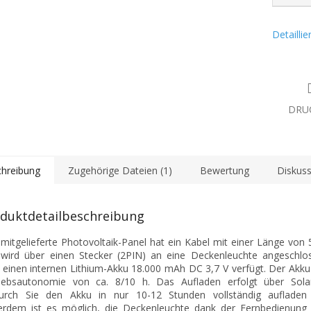
Detailli
DRU
hreibung
Zugehörige Dateien (1)
Bewertung
Diskuss
duktdetailbeschreibung
mitgelieferte Photovoltaik-Panel hat ein Kabel mit einer Länge von
wird über einen Stecker (2PIN) an eine Deckenleuchte angeschlos
 einen internen Lithium-Akku 18.000 mAh DC 3,7 V verfügt. Der Akku
iebsautonomie von ca. 8/10 h. Das Aufladen erfolgt über Solar
urch Sie den Akku in nur 10-12 Stunden vollständig aufladen
rdem ist es möglich, die Deckenleuchte dank der Fernbedienung 