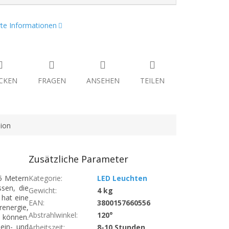
erte Informationen
CKEN
FRAGEN
ANSEHEN
TEILEN
ion
Zusätzliche Parameter
 5 Metern
Kategorie
:
LED Leuchten
sen, die
Gewicht
:
4 kg
 hat eine
EAN
:
3800157660556
energie,
Abstrahlwinkel
:
120°
 können.
ein- und
Arbeitszeit
:
8-10 Stunden