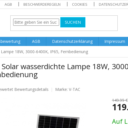
AGB
BESCHWERDEREGELN
COOKIES
DATENSCHUTZE
SUCHEN
sbewertung
AGB
Datenschutzerklärung
Impressum
e Lampe 18W, 3000-6400K, IP65, Fernbedienung
 Solar wasserdichte Lampe 18W, 3000
nbedienung
ewertet
Bewertungsdetails
Marke:
V-TAC
nittliche
tbewertung
149.99 €
119
Verkaufs
Auf 
.