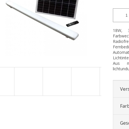
18W, 3
Farbwec
Radio
Fernb
Auto
Lichtint
Aus m
lichtund
Ver
Far
Ges