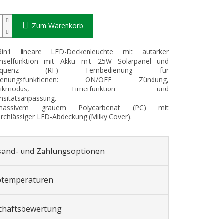
Zum Warenkorb
in1 lineare LED-Deckenleuchte mit autarker
hselfunktion mit Akku mit 25W Solarpanel und
frequenz (RF) Fernbedienung für
edienungsfunktionen: ON/OFF Zündung,
matikmodus, Timerfunktion und
ensitätsanpassung.
assivem grauem Polycarbonat (PC) mit
urchlässiger LED-Abdeckung (Milky Cover).
sand- und Zahlungsoptionen
btemperaturen
chäftsbewertung