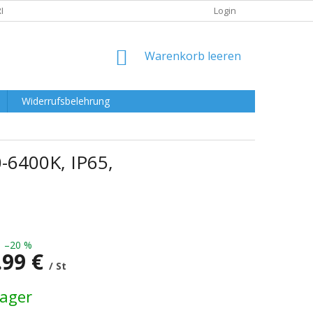
RKLÄRUNG
Login
WARENKORB
Warenkorb leeren
Widerrufsbelehrung
-6400K, IP65,
–20 %
.99 €
/ St
preis:
Lager