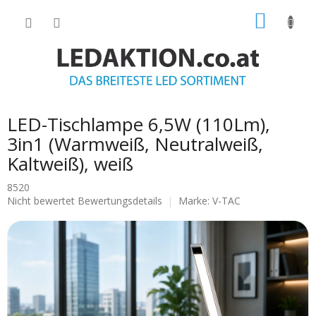
Zum
WARE
Inhalt
springen
LED-Tischlampe 6,5W (110Lm),
3in1 (Warmweiß, Neutralweiß,
Kaltweiß), weiß
8520
Die
Nicht bewertet
Bewertungsdetails
Marke:
V-TAC
durchschnittliche
Produktbewertung
ist
0.0
von
5
Sternen.