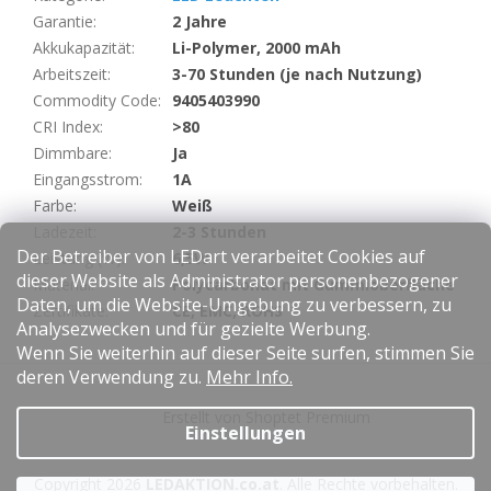
Garantie
:
2 Jahre
Akkukapazität
:
Li-Polymer, 2000 mAh
Arbeitszeit
:
3-70 Stunden (je nach Nutzung)
Commodity Code
:
9405403990
CRI Index
:
>80
Dimmbare
:
Ja
Eingangsstrom
:
1A
Farbe
:
Weiß
Ladezeit
:
2-3 Stunden
Der Betreiber von LEDart verarbeitet Cookies auf
Leistung (W)
:
6,5W
dieser Website als Administrator personenbezogener
Material
:
Polycarbonat mit Gummioberfläche
Daten, um die Website-Umgebung zu verbessern, zu
Zertifikate
:
CE, EMC, ROHS
Analysezwecken und für gezielte Werbung.
Wenn Sie weiterhin auf dieser Seite surfen, stimmen Sie
F
deren Verwendung zu.
Mehr Info.
u
Erstellt von Shoptet Premium
ß
Einstellungen
z
e
Copyright 2026
LEDAKTION.co.at
. Alle Rechte vorbehalten.