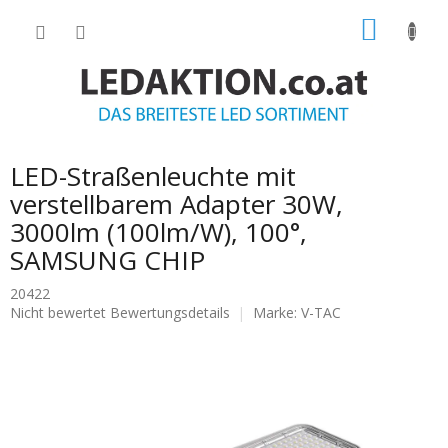
Zum
WARE
Inhalt
springen
LED-Straßenleuchte mit
verstellbarem Adapter 30W,
3000lm (100lm/W), 100°,
SAMSUNG CHIP
20422
Die
Nicht bewertet
Bewertungsdetails
Marke:
V-TAC
durchschnittliche
Produktbewertung
ist
0.0
von
5
Sternen.