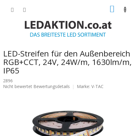
Zum
WARE
Inhalt
springen
LED-Streifen für den Außenbereich
RGB+CCT, 24V, 24W/m, 1630lm/m,
IP65
2896
Die
Nicht bewertet
Bewertungsdetails
Marke:
V-TAC
durchschnittliche
Produktbewertung
ist
0.0
von
5
Sternen.