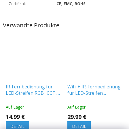
Zertifikate
:
CE, EMC, ROHS
Verwandte Produkte
IR-Fernbedienung für
WiFi + IR-Fernbedienung
LED-Streifen RGB+CCT,
für LED-Streifen
10A, 12/24V, 120W/240W,
RGB+CCT, 10A, 12/24V,
28 Tasten
120W/240W, 28 Tasten
Auf Lager
Auf Lager
14.99 €
29.99 €
DETAIL
DETAIL