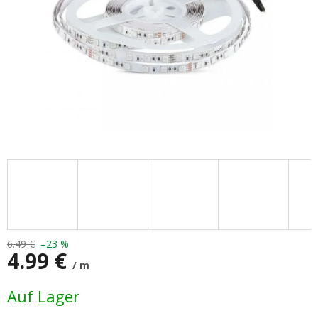
6.49 €
–23 %
4.99 €
/ m
Verkaufspreis:
Auf Lager