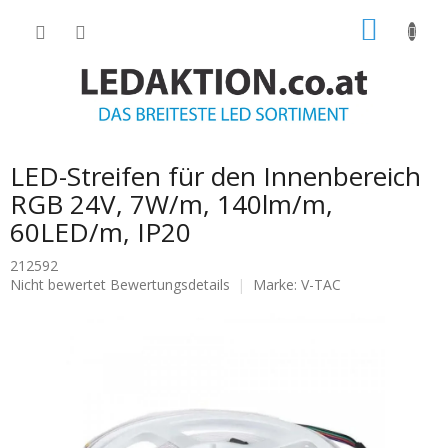
Zum
WARE
Inhalt
springen
LED-Streifen für den Innenbereich
RGB 24V, 7W/m, 140lm/m,
60LED/m, IP20
212592
Die
Nicht bewertet
Bewertungsdetails
Marke:
V-TAC
durchschnittliche
Produktbewertung
ist
0.0
von
5
Sternen.