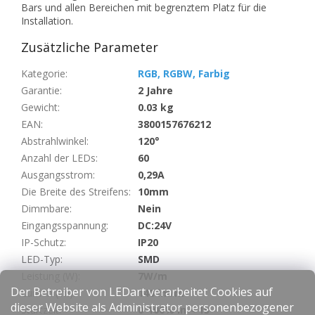
Bars und allen Bereichen mit begrenztem Platz für die
Installation.
Zusätzliche Parameter
Kategorie
:
RGB, RGBW, Farbig
Garantie
:
2 Jahre
Gewicht
:
0.03 kg
EAN
:
3800157676212
Abstrahlwinkel
:
120°
Anzahl der LEDs
:
60
Ausgangsstrom
:
0,29A
Die Breite des Streifens
:
10mm
Dimmbare
:
Nein
Eingangsspannung
:
DC:24V
IP-Schutz
:
IP20
LED-Typ
:
SMD
Leistung (W)
:
7W/m
Der Betreiber von LEDart verarbeitet Cookies auf
Lumen (lm)
:
140 lm/m
dieser Website als Administrator personenbezogener
Startzeit
:
0-100% in < 1s