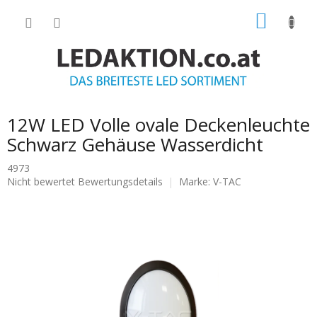
Zum
WARE
Inhalt
springen
12W LED Volle ovale Deckenleuchte
Schwarz Gehäuse Wasserdicht
4973
Die
Nicht bewertet
Bewertungsdetails
Marke:
V-TAC
durchschnittliche
Produktbewertung
ist
0.0
von
5
Sternen.