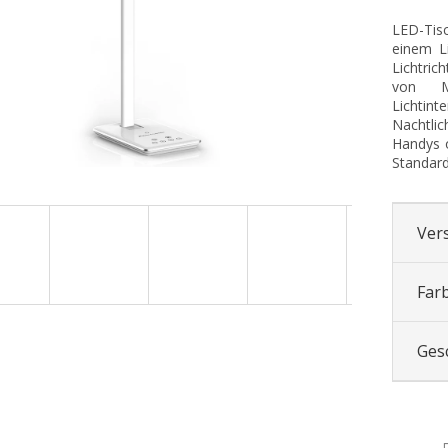
LED-Tis
einem Li
Lichtric
von M
Lichtint
Nachtli
Handys o
Standard
Ver
Far
Ges