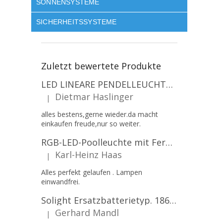
SONNENSYSTEME
SICHERHEITSSYSTEME
Zuletzt bewertete Produkte
LED LINEARE PENDELLEUCHTE EXECULINE 120CM, 30W, 3750LM, 96°, 4000K, IP20, WEISS [207806]
Dietmar Haslinger
|
Die Produktbewertung beträgt 5 von 5 Sternen.
alles bestens,gerne wieder.da macht
einkaufen freude,nur so weiter.
RGB-LED-Poolleuchte mit Fernbedienung, 12W, 1260lm, PAR56, 12V, 1+1 gratis!
Karl-Heinz Haas
|
Die Produktbewertung beträgt 5 von 5 Sternen.
Alles perfekt gelaufen . Lampen
einwandfrei.
Solight Ersatzbatterietyp. 18650, 3,7 V, Li-Ion, 2200 mAh [WN900]
Gerhard Mandl
|
Die Produktbewertung beträgt 5 von 5 Sternen.