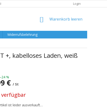
RKLÄRUNG
Login
WARENKORB
Warenkorb leeren
Widerrufsbelehrung
 +, kabelloses Laden, weiß
–24 %
99 €
/ St
preis:
 verfügbar
tikel ist leider ausverkauft…