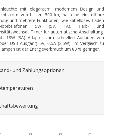
chleuchte mit elegantem, modernem Design und
chtstrom von bis zu 500 lm, hat eine einstellbare
htung und mehrere Funktionen, wie kabelloses Laden
obiltelefonen 5W (5V, 1A), Farb- und
ensitätswechsel, Timer für automatische Abschaltung,
cht, 18W (3A) Adapter zum schnellen Aufladen von
der USB-Ausgang: 5V, 0,5A (2,5W). Im Vergleich zu
lampen ist der Energieverbrauch um 80 % geringer.
sand- und Zahlungsoptionen
btemperaturen
chäftsbewertung