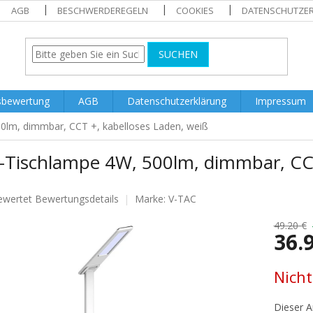
AGB
BESCHWERDEREGELN
COOKIES
DATENSCHUTZE
SUCHEN
sbewertung
AGB
Datenschutzerklärung
Impressum
0lm, dimmbar, CCT +, kabelloses Laden, weiß
-Tischlampe 4W, 500lm, dimmbar, CCT
ewertet
Bewertungsdetails
Marke:
V-TAC
nittliche
tbewertung
49.20 €
36.
Verkaufs
Nicht
.
Dieser Ar