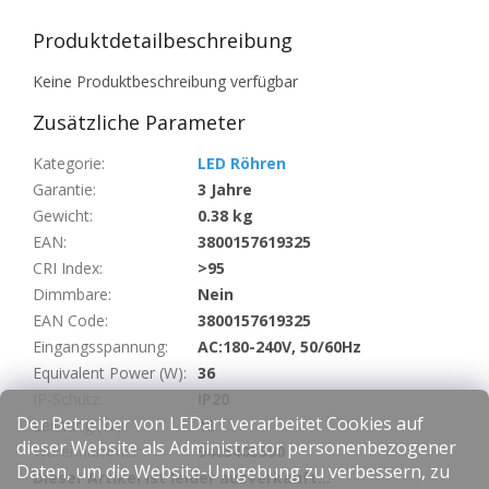
Produktdetailbeschreibung
Keine Produktbeschreibung verfügbar
Zusätzliche Parameter
Kategorie
:
LED Röhren
Garantie
:
3 Jahre
Gewicht
:
0.38 kg
EAN
:
3800157619325
CRI Index
:
>95
Dimmbare
:
Nein
EAN Code
:
3800157619325
Eingangsspannung
:
AC:180-240V, 50/60Hz
Equivalent Power (W)
:
36
IP-Schutz
:
IP20
Der Betreiber von LEDart verarbeitet Cookies auf
Leistung (W)
:
18
dieser Website als Administrator personenbezogener
Warennummer
:
9405403990
Daten, um die Website-Umgebung zu verbessern, zu
Dieser Artikel ist leider ausverkauft…