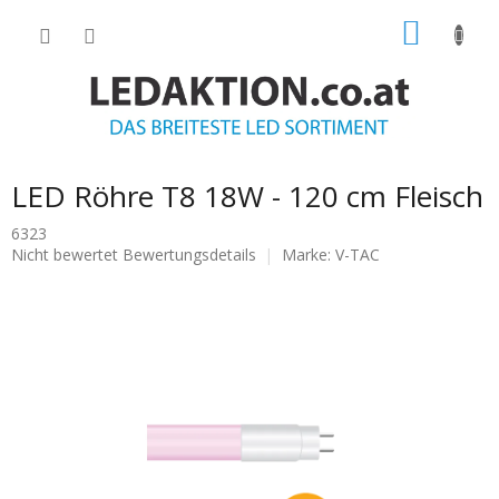
Zum
WARE
Inhalt
springen
LED Röhre T8 18W - 120 cm Fleisch
6323
Die
Nicht bewertet
Bewertungsdetails
Marke:
V-TAC
durchschnittliche
Produktbewertung
ist
0.0
von
5
Sternen.