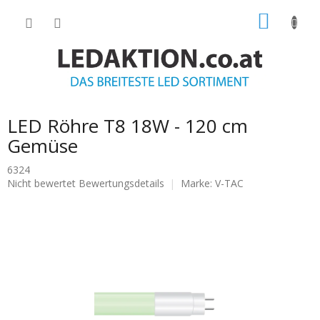
Zum
WARE
Inhalt
springen
LED Röhre T8 18W - 120 cm
Gemüse
6324
Die
Nicht bewertet
Bewertungsdetails
Marke:
V-TAC
durchschnittliche
Produktbewertung
ist
0.0
von
5
Sternen.