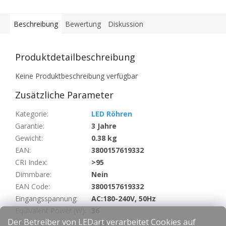
Beschreibung
Bewertung
Diskussion
Produktdetailbeschreibung
Keine Produktbeschreibung verfügbar
Zusätzliche Parameter
Kategorie
:
LED Röhren
Garantie
:
3 Jahre
Gewicht
:
0.38 kg
EAN
:
3800157619332
CRI Index
:
>95
Dimmbare
:
Nein
EAN Code
:
3800157619332
Eingangsspannung
:
AC:180-240V, 50Hz
Equivalent Power (W)
:
36
Der Betreiber von LEDart verarbeitet Cookies auf
IP-Schutz
:
IP20