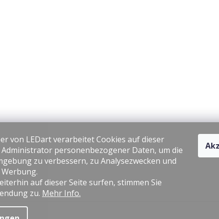
er von LEDart verarbeitet Cookies auf dieser
Akz
s Administrator personenbezogener Daten, um die
gebung zu verbessern, zu Analysezwecken und
e Werbung.
iterhin auf dieser Seite surfen, stimmen Sie
endung zu.
Mehr Info.
ungen