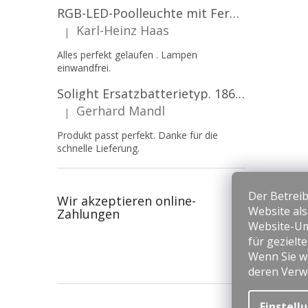
RGB-LED-Poolleuchte mit Fernbedienung, 12W, 1260lm, PAR56, 12V, 1+1 gratis!
Karl-Heinz Haas
|
Die Produktbewertung beträgt 5 von 5 Sternen.
Alles perfekt gelaufen . Lampen
einwandfrei.
Solight Ersatzbatterietyp. 18650, 3,7 V, Li-Ion, 2200 mAh [WN900]
Gerhard Mandl
|
Die Produktbewertung beträgt 5 von 5 Sternen.
Produkt passt perfekt. Danke für die
schnelle Lieferung.
Der Betreib
Wir akzeptieren online-
Website al
Zahlungen
Website-Um
für gezielt
Wenn Sie we
deren Verw
F
u
Einstell