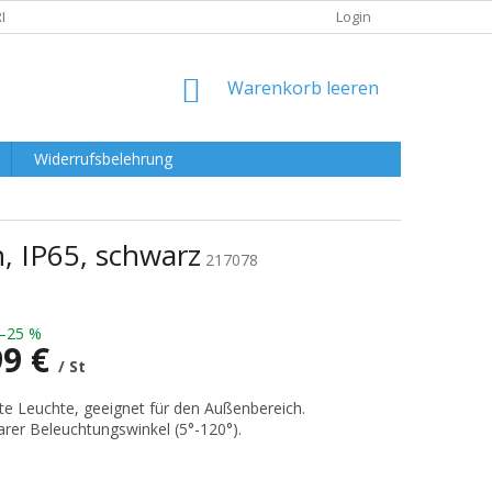
RKLÄRUNG
Login
WARENKORB
Warenkorb leeren
Widerrufsbelehrung
, IP65, schwarz
217078
–25 %
99 €
/ St
preis:
e Leuchte, geeignet für den Außenbereich.
barer Beleuchtungswinkel (5°-120°).