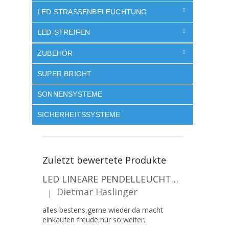
LED STRASSENBELEUCHTUNG
LED-STREIFEN
ZUBEHÖR
SUPER BRIGHT
SONNENSYSTEME
SICHERHEITSSYSTEME
Zuletzt bewertete Produkte
LED LINEARE PENDELLEUCHTE EXECULINE 120CM, 30W, 3750LM, 96°, 4000K, IP20, WEISS [207806]
Dietmar Haslinger
|
Die Produktbewertung beträgt 5 von 5 Sternen.
alles bestens,gerne wieder.da macht
einkaufen freude,nur so weiter.