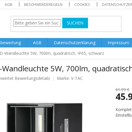
AGB
BESCHWERDEREGELN
COOKIES
DATENSCHUTZE
SUCHEN
sbewertung
AGB
Datenschutzerklärung
Impressum
D-Wandleuchte 5W, 700lm, quadratisch, IP65, schwarz
-Wandleuchte 5W, 700lm, quadratisch
ewertet
Bewertungsdetails
Marke:
V-TAC
nittliche
tbewertung
61.99 €
45.
Verkaufs
Komplett
Einstell
.