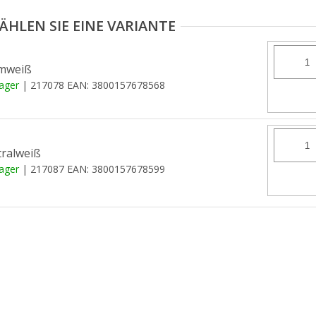
mweiß
Lager
| 217078
EAN:
3800157678568
ralweiß
Lager
| 217087
EAN:
3800157678599