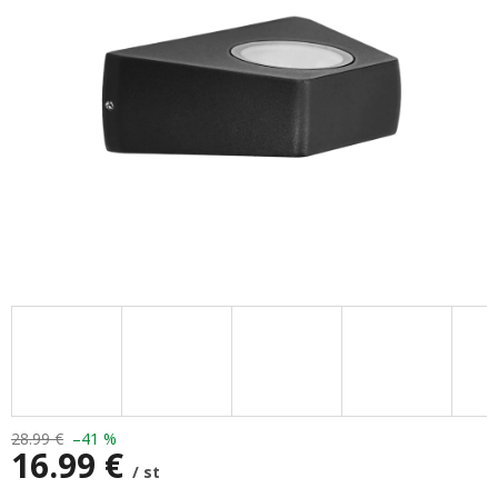
28.99 €
–41 %
16.99 €
/ st