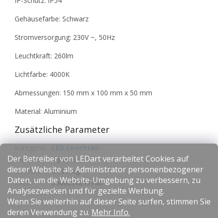
IP-Schutz: IP54
Gehäusefarbe: Schwarz
Stromversorgung: 230V ~, 50Hz
Leuchtkraft: 260lm
Lichtfarbe: 4000K
Abmessungen: 150 mm x 100 mm x 50 mm
Material: Aluminium
Zusätzliche Parameter
Kategorie
:
LED Leuchten
Der Betreiber von LEDart verarbeitet Cookies auf
Garantie
:
2 Jahre
dieser Website als Administrator personenbezogener
Gewicht
:
0.502 kg
Daten, um die Website-Umgebung zu verbessern, zu
EAN
:
5908254817748
Analysezwecken und für gezielte Werbung.
Wenn Sie weiterhin auf dieser Seite surfen, stimmen Sie
F
deren Verwendung zu.
Mehr Info.