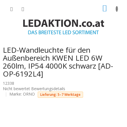
Zum
WARE
Inhalt
springen
LED-Wandleuchte für den
Außenbereich KWEN LED 6W
260lm, IP54 4000K schwarz [AD-
OP-6192L4]
12338
Die
Nicht bewertet
Bewertungsdetails
durchschnittliche
Marke:
ORNO
Lieferung: 5–7 Werktage
Produktbewertung
ist
0.0
von
5
Sternen.