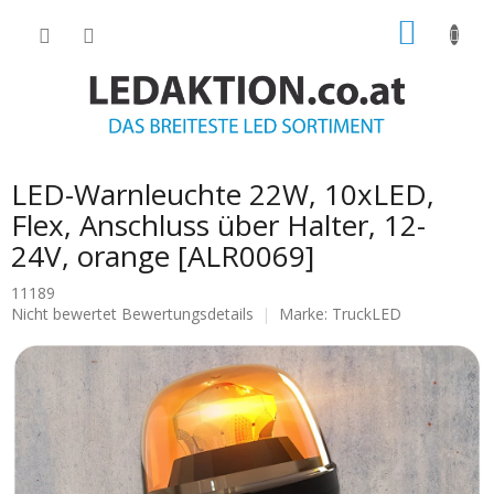
Zum
WARE
Inhalt
springen
LED-Warnleuchte 22W, 10xLED,
Flex, Anschluss über Halter, 12-
24V, orange [ALR0069]
11189
Die
Nicht bewertet
Bewertungsdetails
Marke:
TruckLED
durchschnittliche
Produktbewertung
ist
0.0
von
5
Sternen.