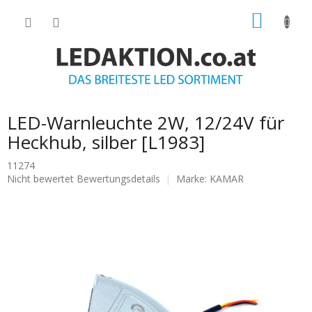
Zum
WARE
Inhalt
springen
LED-Warnleuchte 2W, 12/24V für
Heckhub, silber [L1983]
11274
Die
Nicht bewertet
Bewertungsdetails
Marke:
KAMAR
durchschnittliche
Produktbewertung
ist
0.0
von
5
Sternen.