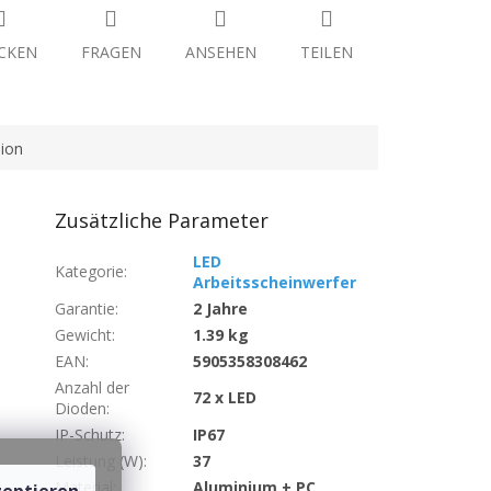
CKEN
FRAGEN
ANSEHEN
TEILEN
ion
Zusätzliche Parameter
LED
Kategorie
:
Arbeitsscheinwerfer
Garantie
:
2 Jahre
Gewicht
:
1.39 kg
EAN
:
5905358308462
Anzahl der
72 x LED
Dioden
:
IP-Schutz
:
IP67
Leistung (W)
:
37
Material
:
Aluminium + PC