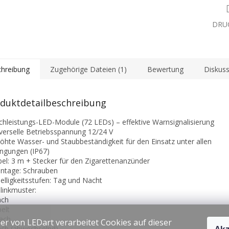
DRU
hreibung
Zugehörige Dateien (1)
Bewertung
Diskuss
duktdetailbeschreibung
chleistungs-LED-Module (72 LEDs) – effektive Warnsignalisierung
iverselle Betriebsspannung 12/24 V
höhte Wasser- und Staubbeständigkeit für den Einsatz unter allen
ngungen (IP67)
bel: 3 m + Stecker für den Zigarettenanzünder
ntage: Schrauben
Helligkeitsstufen: Tag und Nacht
Blinkmuster:
ach
elt
fach
er von LEDart verarbeitet Cookies auf dieser
ach (abwechselnd)