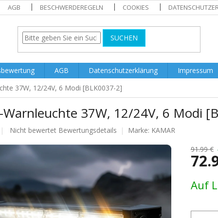
AGB
BESCHWERDEREGELN
COOKIES
DATENSCHUTZE
SUCHEN
sbewertung
AGB
Datenschutzerklärung
Impressum
chte 37W, 12/24V, 6 Modi [BLK0037-2]
-Warnleuchte 37W, 12/24V, 6 Modi [
Die
Nicht bewertet
Bewertungsdetails
Marke:
KAMAR
durchschnittliche
Produktbewertung
91.99 €
72.
ist
0.0
von
Verkaufs
Auf 
5
Sternen.