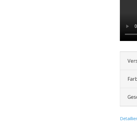
Ver
Far
Ges
Detailli