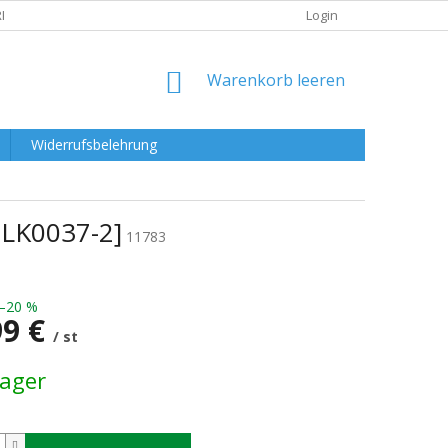
RKLÄRUNG
Login
WARENKORB
Warenkorb leeren
Widerrufsbelehrung
BLK0037-2]
11783
–20 %
99 €
/ st
preis:
Lager