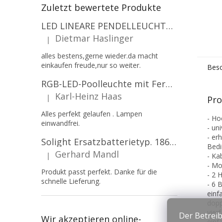
Zuletzt bewertete Produkte
LED LINEARE PENDELLEUCHTE EXECULINE 120CM, 30W, 3750LM, 96°, 4000K, IP20, WEISS [207806]
Dietmar Haslinger
|
Die Produktbewertung beträgt 5 von 5 Sternen.
alles bestens,gerne wieder.da macht
einkaufen freude,nur so weiter.
Besc
RGB-LED-Poolleuchte mit Fernbedienung, 12W, 1260lm, PAR56, 12V, 1+1 gratis!
Karl-Heinz Haas
|
Pro
Die Produktbewertung beträgt 5 von 5 Sternen.
Alles perfekt gelaufen . Lampen
- Ho
einwandfrei.
- un
- er
Solight Ersatzbatterietyp. 18650, 3,7 V, Li-Ion, 2200 mAh [WN900]
Bedi
Gerhard Mandl
|
- Ka
Die Produktbewertung beträgt 5 von 5 Sternen.
- Mo
Produkt passt perfekt. Danke für die
- 2 
schnelle Lieferung.
- 6 
einf
dopp
vier
Der Betreib
Wir akzeptieren online-
einf