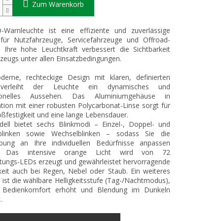
Zum Warenkorb
-Warnleuchte ist eine effiziente und zuverlässige
für Nutzfahrzeuge, Servicefahrzeuge und Offroad-
. Ihre hohe Leuchtkraft verbessert die Sichtbarkeit
zeugs unter allen Einsatzbedingungen.
erne, rechteckige Design mit klaren, definierten
 verleiht der Leuchte ein dynamisches und
sionelles Aussehen. Das Aluminiumgehäuse in
ion mit einer robusten Polycarbonat-Linse sorgt für
ßfestigkeit und eine lange Lebensdauer.
ell bietet sechs Blinkmodi – Einzel-, Doppel- und
hblinken sowie Wechselblinken – sodass Sie die
ebung an Ihre individuellen Bedürfnisse anpassen
. Das intensive orange Licht wird von 72
tungs-LEDs erzeugt und gewährleistet hervorragende
keit auch bei Regen, Nebel oder Staub. Ein weiteres
ist die wählbare Helligkeitsstufe (Tag-/Nachtmodus),
 Bedienkomfort erhöht und Blendung im Dunkeln
.