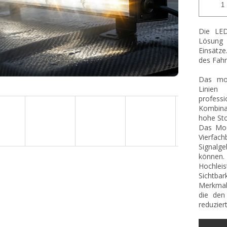
Die LED
Lösung 
Einsätze
des Fahr
Das mod
Linien
profes
Kombinat
hohe Sto
Das Mod
Vierfac
Signalg
können
Hochleis
Sichtbar
Merkmal 
die den
reduziert