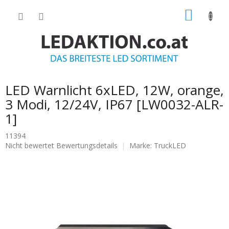
Zum
WARE
Inhalt
springen
LED Warnlicht 6xLED, 12W, orange,
3 Modi, 12/24V, IP67 [LW0032-ALR-
1]
11394
Die
Nicht bewertet
Bewertungsdetails
Marke:
TruckLED
durchschnittliche
Produktbewertung
ist
0.0
von
5
Sternen.