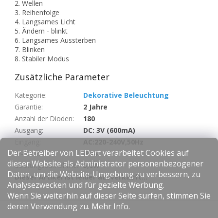
2. Wellen
3. Reihenfolge
4. Langsames Licht
5. Ändern - blinkt
6. Langsames Aussterben
7. Blinken
8. Stabiler Modus
Zusätzliche Parameter
Kategorie
:
Dekorative Beleuchtung
Garantie
:
2 Jahre
Anzahl der Dioden
:
180
Ausgang
:
DC: 3V (600mA)
Eingang
:
AC:220-240V,50Hz
Der Betreiber von LEDart verarbeitet Cookies auf
IP-Schutz
:
IP44
dieser Website als Administrator personenbezogener
Leistungsaufnahme
:
5,6W
Daten, um die Website-Umgebung zu verbessern, zu
Dieser Artikel ist leider ausverkauft…
Analysezwecken und für gezielte Werbung.
Wenn Sie weiterhin auf dieser Seite surfen, stimmen Sie
F
deren Verwendung zu.
Mehr Info.
u