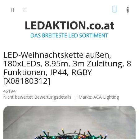
Zum
WARE
Inhalt
springen
LED-Weihnachtskette außen,
180xLEDs, 8.95m, 3m Zuleitung, 8
Funktionen, IP44, RGBY
[X08180312]
45194
Die
Nicht bewertet
Bewertungsdetails
Marke:
ACA Lighting
durchschnittliche
Produktbewertung
ist
0.0
von
5
Sternen.