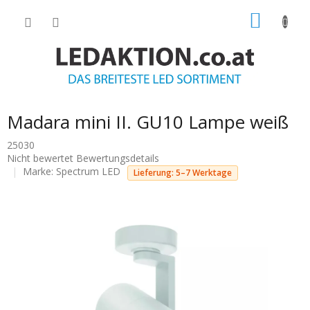
Zum
WARE
Inhalt
springen
Madara mini II. GU10 Lampe weiß
25030
Die
Nicht bewertet
Bewertungsdetails
durchschnittliche
Marke:
Spectrum LED
Lieferung: 5–7 Werktage
Produktbewertung
ist
0.0
von
5
Sternen.