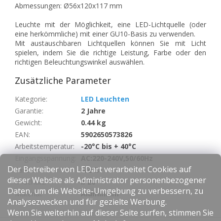
Abmessungen: Ø56x120x117 mm
Leuchte mit der Möglichkeit, eine LED-Lichtquelle (oder
eine herkömmliche) mit einer GU10-Basis zu verwenden.
Mit austauschbaren Lichtquellen können Sie mit Licht
spielen, indem Sie die richtige Leistung, Farbe oder den
richtigen Beleuchtungswinkel auswählen.
Zusätzliche Parameter
Kategorie
:
LED Leuchten
Garantie
:
2 Jahre
Gewicht
:
0.44 kg
EAN
:
5902650573826
Arbeitstemperatur
:
-20°C bis + 40°C
Eingangsspannung
:
AC:220-240V,50/60Hz
Der Betreiber von LEDart verarbeitet Cookies auf
Farbe
:
Weiß
dieser Website als Administrator personenbezogener
IP-Schutz
:
IP20
Daten, um die Website-Umgebung zu verbessern, zu
Material
:
Aluminium
Analysezwecken und für gezielte Werbung.
Wenn Sie weiterhin auf dieser Seite surfen, stimmen Sie