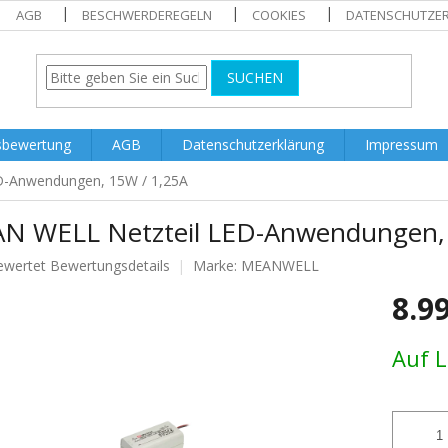
AGB
BESCHWERDEREGELN
COOKIES
DATENSCHUTZE
SUCHEN
sbewertung
AGB
Datenschutzerklärung
Impressum
D-Anwendungen, 15W / 1,25A
N WELL Netzteil LED-Anwendungen, 
ewertet
Bewertungsdetails
Marke:
MEANWELL
nittliche
8.9
tbewertung
Verkaufs
Auf 
.