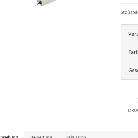
Stoßspa
Ver
Far
Ges
DRU
hreibung
Bewertung
Diskussion