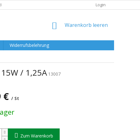
RKLÄRUNG
Login
WARENKORB
Warenkorb leeren
Widerrufsbelehrung
15W / 1,25A
13007
9 €
/ St
preis:
Lager
Zum Warenkorb