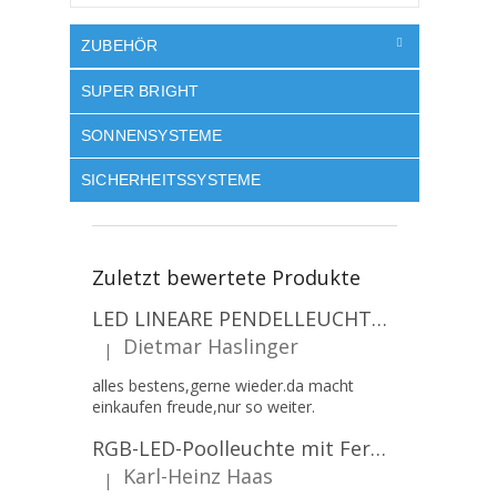
ZUBEHÖR
SUPER BRIGHT
SONNENSYSTEME
SICHERHEITSSYSTEME
Zuletzt bewertete Produkte
LED LINEARE PENDELLEUCHTE EXECULINE 120CM, 30W, 3750LM, 96°, 4000K, IP20, WEISS [207806]
Dietmar Haslinger
|
Die Produktbewertung beträgt 5 von 5 Sternen.
alles bestens,gerne wieder.da macht
einkaufen freude,nur so weiter.
RGB-LED-Poolleuchte mit Fernbedienung, 12W, 1260lm, PAR56, 12V, 1+1 gratis!
Karl-Heinz Haas
|
Die Produktbewertung beträgt 5 von 5 Sternen.