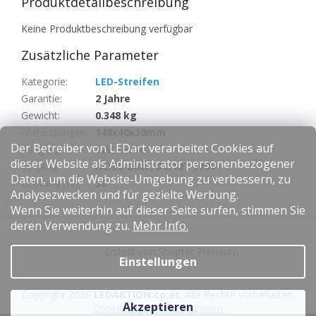
Produktdetailbeschreibung
Keine Produktbeschreibung verfügbar
Zusätzliche Parameter
Kategorie
:
LED-Streifen
Garantie
:
2 Jahre
Gewicht
:
0.348 kg
Abmessungen
:
148x40x30mm
Der Betreiber von LEDart verarbeitet Cookies auf
Ausgang
:
12V, 0~3A
dieser Website als Administrator personenbezogener
Eingang
:
AC:90-264V, DC:127-370V
Daten, um die Website-Umgebung zu verbessern, zu
Leistung (W)
:
36
Analysezwecken und für gezielte Werbung.
Wenn Sie weiterhin auf dieser Seite surfen, stimmen Sie
F
deren Verwendung zu.
Mehr Info.
u
Erstellt von Shoptet Premium
ß
Einstellungen
z
e
Copyright 2026
LEDAKTION.co.at
. Alle Rechte vorbehalten.
i
Akzeptieren
Cookie-Einstellungen ändern