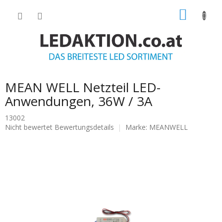
Zum
WARE
Inhalt
springen
MEAN WELL Netzteil LED-
Anwendungen, 36W / 3A
13002
Die
Nicht bewertet
Bewertungsdetails
Marke:
MEANWELL
durchschnittliche
Produktbewertung
ist
0.0
von
5
Sternen.