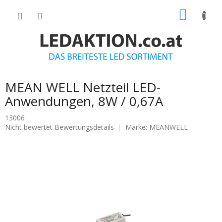
Zum
WARE
Inhalt
springen
MEAN WELL Netzteil LED-
Anwendungen, 8W / 0,67A
13006
Die
Nicht bewertet
Bewertungsdetails
Marke:
MEANWELL
durchschnittliche
Produktbewertung
ist
0.0
von
5
Sternen.