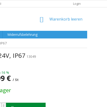
RKLÄRUNG
Login
WARENKORB
Warenkorb leeren
Widerrufsbelehrung
 IP67
24V, IP67
13049
–16 %
99 €
/ St
preis:
Lager