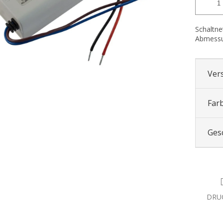
Schaltne
Abmessu
Ver
Far
Ges
DRU