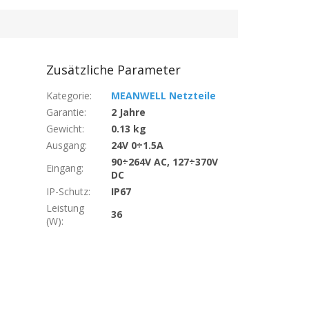
Zusätzliche Parameter
Kategorie
:
MEANWELL Netzteile
Garantie
:
2 Jahre
Gewicht
:
0.13 kg
Ausgang
:
24V 0÷1.5A
90÷264V AC, 127÷370V
Eingang
:
DC
IP-Schutz
:
IP67
Leistung
36
(W)
: