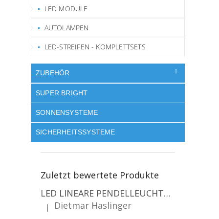
LED MODULE
AUTOLAMPEN
LED-STREIFEN - KOMPLETTSETS
ZUBEHÖR
SUPER BRIGHT
SONNENSYSTEME
SICHERHEITSSYSTEME
Zuletzt bewertete Produkte
LED LINEARE PENDELLEUCHTE EXECULINE 120CM, 30W, 3750LM, 96°, 4000K, IP20, WEISS [207806]
Dietmar Haslinger
|
Die Produktbewertung beträgt 5 von 5 Sternen.