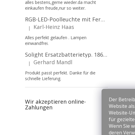
alles bestens,gerne wieder.da macht
einkaufen freude,nur so weiter.
RGB-LED-Poolleuchte mit Fernbedienung, 12W, 1260lm, PAR56, 12V, 1+1 gratis!
Karl-Heinz Haas
|
Die Produktbewertung beträgt 5 von 5 Sternen.
Alles perfekt gelaufen . Lampen
einwandfrei.
Solight Ersatzbatterietyp. 18650, 3,7 V, Li-Ion, 2200 mAh [WN900]
Gerhard Mandl
|
Die Produktbewertung beträgt 5 von 5 Sternen.
Produkt passt perfekt. Danke für die
schnelle Lieferung.
Der Betreib
Wir akzeptieren online-
Website al
Zahlungen
Website-Um
für gezielt
Wenn Sie we
deren Verw