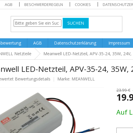
AGB
BESCHWERDEREGELN
COOKIES
DATENSCHUTZE
SUCHEN
sbewertung
AGB
Datenschutzerklärung
Impressum
WELL Netzteile
Meanwell LED-Netzteil, APV-35-24, 35W, 24V,
nwell LED-Netzteil, APV-35-24, 35W, 
ewertet
Bewertungsdetails
Marke:
MEANWELL
nittliche
tbewertung
23.99 €
19.
Verkaufs
Auf 
.