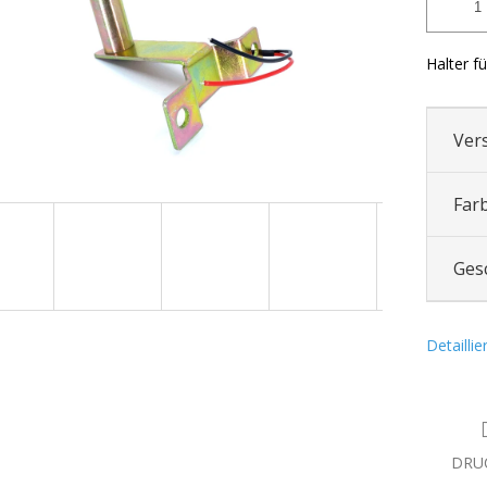
Halter f
Ver
Far
Ges
Detailli
DRU