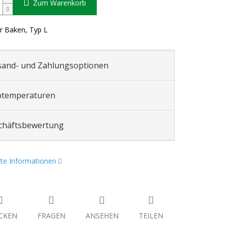
Zum Warenkorb
ür Baken, Typ L
sand- und Zahlungsoptionen
btemperaturen
chäftsbewertung
erte Informationen
CKEN
FRAGEN
ANSEHEN
TEILEN