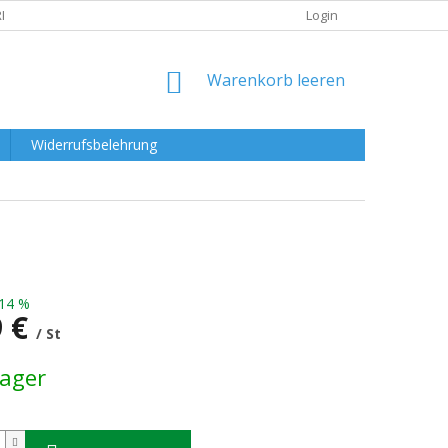
RKLÄRUNG
Login
WARENKORB
Warenkorb leeren
Widerrufsbelehrung
14 %
9 €
/ St
preis:
Lager