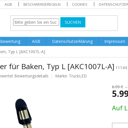
AGB
BESCHWERDEREGELN
COOKIES
DATENSCHUTZE
SUCHEN
sbewertung
AGB
Datenschutzerklärung
Impressum
aken, Typ L [AKC1007L-A]
er für Baken, Typ L [AKC1007L-A]
11144
ewertet
Bewertungsdetails
Marke:
TruckLED
nittliche
tbewertung
6.99 €
–
5.9
Verkaufs
Auf 
.