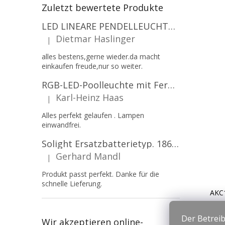
Zuletzt bewertete Produkte
LED LINEARE PENDELLEUCHTE EXECULINE 120CM, 30W, 3750LM, 96°, 4000K, IP20, WEISS [207806]
Dietmar Haslinger
|
Die Produktbewertung beträgt 5 von 5 Sternen.
alles bestens,gerne wieder.da macht
einkaufen freude,nur so weiter.
RGB-LED-Poolleuchte mit Fernbedienung, 12W, 1260lm, PAR56, 12V, 1+1 gratis!
Karl-Heinz Haas
|
Die Produktbewertung beträgt 5 von 5 Sternen.
Alles perfekt gelaufen . Lampen
einwandfrei.
Solight Ersatzbatterietyp. 18650, 3,7 V, Li-Ion, 2200 mAh [WN900]
Gerhard Mandl
|
Die Produktbewertung beträgt 5 von 5 Sternen.
Produkt passt perfekt. Danke für die
schnelle Lieferung.
AKC
Der Betreib
Wir akzeptieren online-