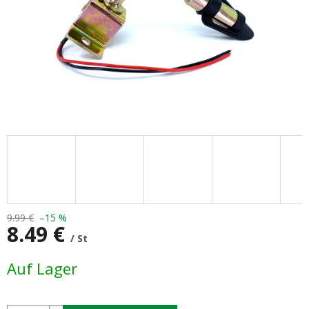
9.99 €
–15 %
8.49 €
/ St
Verkaufspreis:
Auf Lager