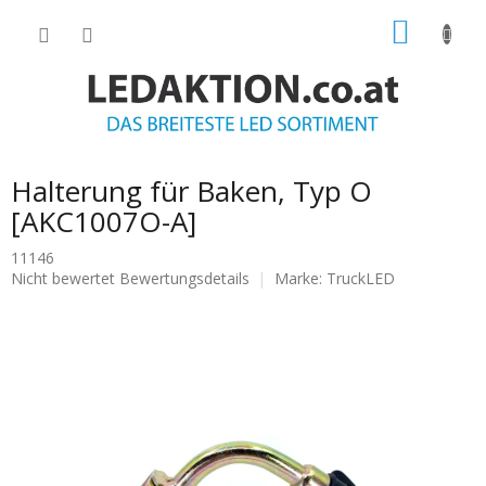
Zum
WARE
Inhalt
springen
Halterung für Baken, Typ O
[AKC1007O-A]
11146
Die
Nicht bewertet
Bewertungsdetails
Marke:
TruckLED
durchschnittliche
Produktbewertung
ist
0.0
von
5
Sternen.