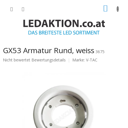
Zum
WARE
Inhalt
springen
GX53 Armatur Rund, weiss
3675
Die
Nicht bewertet
Bewertungsdetails
Marke:
V-TAC
durchschnittliche
Produktbewertung
ist
0.0
von
5
Sternen.