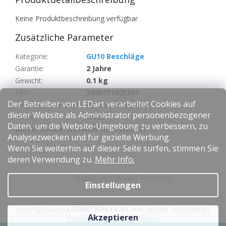
Keine Produktbeschreibung verfügbar
Zusätzliche Parameter
Kategorie
:
GU10 Beschläge
Garantie
:
2 Jahre
Gewicht
:
0.1 kg
EAN
:
3800157625241
Der Betreiber von LEDart verarbeitet Cookies auf
Eingangsspannung
:
AC:220-240V,50Hz
dieser Website als Administrator personenbezogener
Farbe
:
Weiß
Daten, um die Website-Umgebung zu verbessern, zu
Dieser Artikel ist leider ausverkauft…
Analysezwecken und für gezielte Werbung.
Wenn Sie weiterhin auf dieser Seite surfen, stimmen Sie
F
deren Verwendung zu.
Mehr Info.
u
Erstellt von Shoptet Premium
ß
Einstellungen
z
e
Copyright 2026
LEDAKTION.co.at
. Alle Rechte vorbehalten.
i
Akzeptieren
Cookie-Einstellungen ändern
l