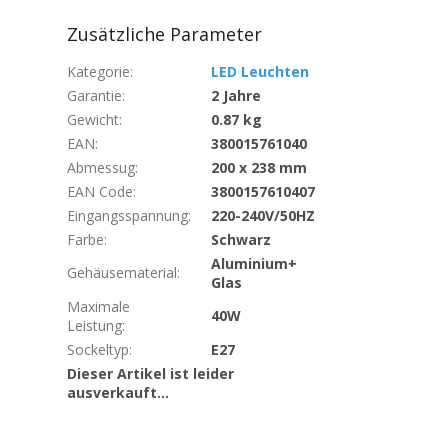
Zusätzliche Parameter
Kategorie
:
LED Leuchten
Garantie
:
2 Jahre
Gewicht
:
0.87 kg
EAN
:
380015761040
Abmessug
:
200 x 238 mm
EAN Code
:
3800157610407
Eingangsspannung
:
220-240V/50HZ
Farbe
:
Schwarz
Aluminium+
Gehäusematerial
:
Glas
Maximale
40W
Leistung
:
Sockeltyp
:
E27
Dieser Artikel ist leider
ausverkauft…