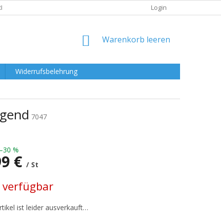
RKLÄRUNG
Login
WARENKORB
Warenkorb leeren
Widerrufsbelehrung
igend
7047
–30 %
99 €
/ St
preis:
 verfügbar
tikel ist leider ausverkauft…