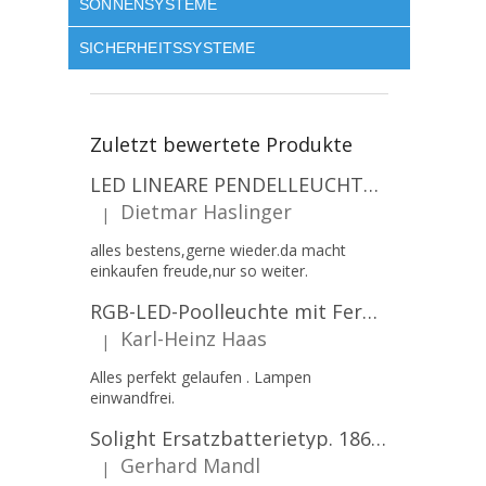
SONNENSYSTEME
SICHERHEITSSYSTEME
Zuletzt bewertete Produkte
LED LINEARE PENDELLEUCHTE EXECULINE 120CM, 30W, 3750LM, 96°, 4000K, IP20, WEISS [207806]
Dietmar Haslinger
|
Die Produktbewertung beträgt 5 von 5 Sternen.
alles bestens,gerne wieder.da macht
einkaufen freude,nur so weiter.
RGB-LED-Poolleuchte mit Fernbedienung, 12W, 1260lm, PAR56, 12V, 1+1 gratis!
Karl-Heinz Haas
|
Die Produktbewertung beträgt 5 von 5 Sternen.
Alles perfekt gelaufen . Lampen
einwandfrei.
Solight Ersatzbatterietyp. 18650, 3,7 V, Li-Ion, 2200 mAh [WN900]
Gerhard Mandl
|
Die Produktbewertung beträgt 5 von 5 Sternen.