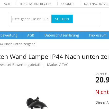
AGB
BESCHWERDEREGELN
COOKIES
DATENSCHUTZE
SUCHEN
sbewertung
AGB
Datenschutzerklärung
Impressum
4 Nach unten zeigend
ten Wand Lampe IP44 Nach unten ze
ewertet
Bewertungsdetails
Marke:
V-TAC
nittliche
tbewertung
29.99 €
20.
Verkaufs
Nicht
.
Dieser Ar