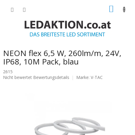
Zum
WARE
Inhalt
springen
NEON flex 6,5 W, 260lm/m, 24V,
IP68, 10M Pack, blau
2615
Die
Nicht bewertet
Bewertungsdetails
Marke:
V-TAC
durchschnittliche
Produktbewertung
ist
0.0
von
5
Sternen.