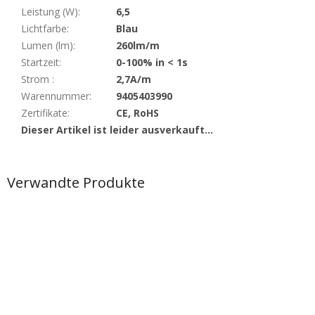
Leistung (W)
:
6,5
Lichtfarbe
:
Blau
Lumen (lm)
:
260lm/m
Startzeit
:
0-100% in < 1s
Strom
:
2,7A/m
Warennummer
:
9405403990
Zertifikate
:
CE, RoHS
Dieser Artikel ist leider ausverkauft…
Verwandte Produkte