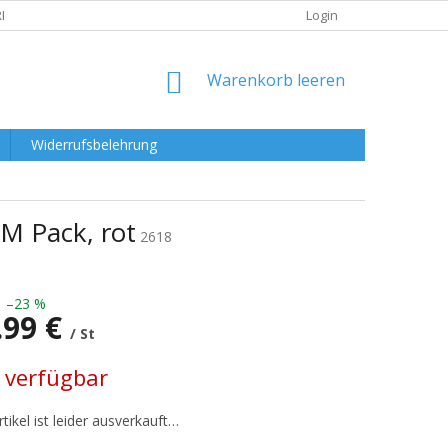
RKLÄRUNG
Login
WARENKORB
Warenkorb leeren
Widerrufsbelehrung
M Pack, rot
2618
–23 %
.99 €
/ St
preis:
 verfügbar
tikel ist leider ausverkauft…