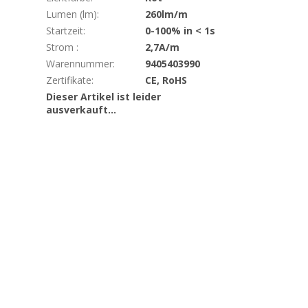
Lumen (lm)
:
260lm/m
Startzeit
:
0-100% in < 1s
Strom
:
2,7A/m
Warennummer
:
9405403990
Zertifikate
:
CE, RoHS
Dieser Artikel ist leider
ausverkauft…