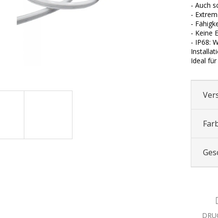
- Auch s
- Extrem 
- Fähigk
- Keine 
- IP68: 
Installat
Ideal fü
Ver
Far
Ges
DRU