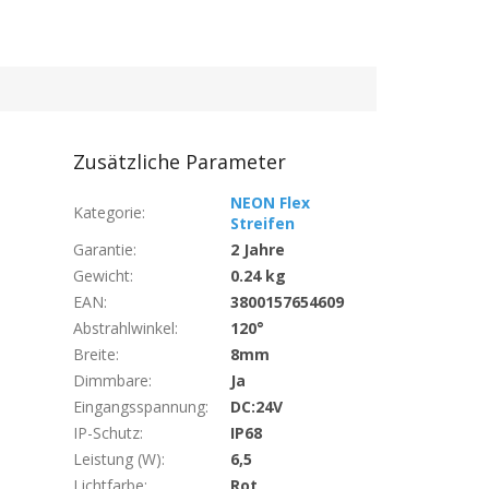
Zusätzliche Parameter
NEON Flex
Kategorie
:
Streifen
Garantie
:
2 Jahre
Gewicht
:
0.24 kg
EAN
:
3800157654609
Abstrahlwinkel
:
120°
Breite
:
8mm
Dimmbare
:
Ja
Eingangsspannung
:
DC:24V
IP-Schutz
:
IP68
Leistung (W)
:
6,5
Lichtfarbe
:
Rot