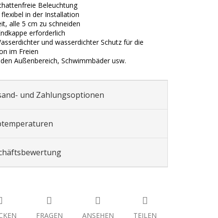
chattenfreie Beleuchtung
flexibel in der Installation
eit, alle 5 cm zu schneiden
Endkappe erforderlich
Wasserdichter und wasserdichter Schutz für die
ion im Freien
r den Außenbereich, Schwimmbäder usw.
sand- und Zahlungsoptionen
btemperaturen
chäftsbewertung
CKEN
FRAGEN
ANSEHEN
TEILEN