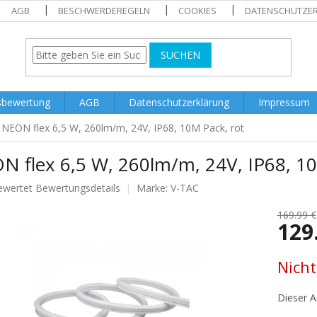
AGB
BESCHWERDEREGELN
COOKIES
DATENSCHUTZE
SUCHEN
sbewertung
AGB
Datenschutzerklärung
Impressum
NEON flex 6,5 W, 260lm/m, 24V, IP68, 10M Pack, rot
N flex 6,5 W, 260lm/m, 24V, IP68, 10
ewertet
Bewertungsdetails
Marke:
V-TAC
nittliche
tbewertung
169.99 €
129
Verkaufs
Nicht
.
Dieser Ar