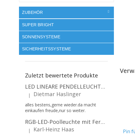
ZUBEHÖR
SUPER BRIGHT
SONNENSYSTEME
SICHERHEITSSYSTEME
Verw
Zuletzt bewertete Produkte
LED LINEARE PENDELLEUCHTE EXECULINE 120CM, 30W, 3750LM, 96°, 4000K, IP20, WEISS [207806]
Dietmar Haslinger
|
Die Produktbewertung beträgt 5 von 5 Sternen.
alles bestens,gerne wieder.da macht
einkaufen freude,nur so weiter.
RGB-LED-Poolleuchte mit Fernbedienung, 12W, 1260lm, PAR56, 12V, 1+1 gratis!
Karl-Heinz Haas
|
Pin f
Die Produktbewertung beträgt 5 von 5 Sternen.