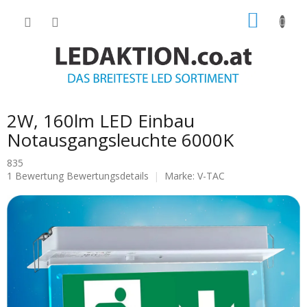
Zum
WARE
Inhalt
springen
2W, 160lm LED Einbau
Notausgangsleuchte 6000K
835
Die
1 Bewertung
Bewertungsdetails
Marke:
V-TAC
durchschnittliche
Produktbewertung
ist
5.0
von
5
Sternen.