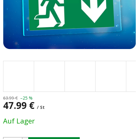
63.99 €
–25 %
47.99 €
/ St
Verkaufspreis:
Auf Lager