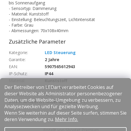
bis Sonnenaufgang
- Sensortyp: Dämmerung
- Material: Kunststoff
- Einstellung: Beleuchtungszeit, Lichtintensität
- Farbe: Grau
- Abmessungen: 70x108x40mm
Zusätzliche Parameter
Kategorie
:
LED Steuerung
Garantie
:
2 Jahre
EAN
:
5907565612943
IP-Schutz
:
IP44
Material
:
Kunststoff
Der Betreiber von LEDart verarbeitet Cookies auf
Nennlast
:
max. 1200W
dieser Website als Administrator personenbezogener
Nennstrom
:
10A
Daten, um die Website-Umgebung zu verbessern, zu
Dieser Artikel ist leider ausverkauft…
Analysezwecken und für gezielte Werbung.
Wenn Sie weiterhin auf dieser Seite surfen, stimmen Sie
F
deren Verwendung zu.
Mehr Info.
u
Erstellt von Shoptet Premium