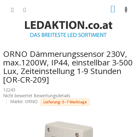
Zum
WARE
Inhalt
springen
ORNO Dämmerungssensor 230V,
max.1200W, IP44, einstellbar 3-500
Lux, Zeiteinstellung 1-9 Stunden
[OR-CR-209]
12243
Die
Nicht bewertet
Bewertungsdetails
durchschnittliche
Marke:
ORNO
Lieferung: 5–7 Werktage
Produktbewertung
ist
0.0
von
5
Sternen.