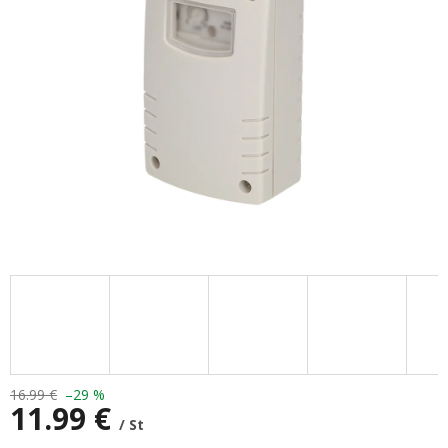
16.99 €
–29 %
11.99 €
/ St