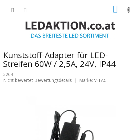
Zum
WARE
Inhalt
springen
Kunststoff-Adapter für LED-
Streifen 60W / 2,5A, 24V, IP44
3264
Die
Nicht bewertet
Bewertungsdetails
Marke:
V-TAC
durchschnittliche
Produktbewertung
ist
0.0
von
5
Sternen.