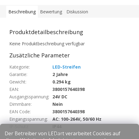
Beschreibung
Bewertung
Diskussion
Produktdetailbeschreibung
Keine Produktbeschreibung verfügbar
Zusätzliche Parameter
Kategorie
:
LED-Streifen
Garantie
:
2 Jahre
Gewicht
:
0.294 kg
EAN
:
3800157640398
Ausgangsspannung
:
24V DC
Dimmbare
:
Nein
EAN Code
:
3800157640398
Eingangsspannung
:
AC: 100-264V, 50/60 Hz
IP-Schutz
:
IP44
Der Betreiber von LEDart verarbeitet Cookies auf
Leistung
:
60W