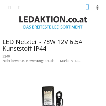
Zum
WARE
Inhalt
springen
LED Netzteil - 78W 12V 6.5A
Kunststoff IP44
3240
Die
Nicht bewertet
Bewertungsdetails
Marke:
V-TAC
durchschnittliche
Produktbewertung
ist
0.0
von
5
Sternen.