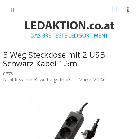
Zum
WARE
Inhalt
springen
3 Weg Steckdose mit 2 USB
Schwarz Kabel 1.5m
8776
Die
Nicht bewertet
Bewertungsdetails
Marke:
V-TAC
durchschnittliche
Produktbewertung
ist
0.0
von
5
Sternen.