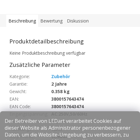
Beschreibung
Bewertung
Diskussion
Produktdetailbeschreibung
Keine Produktbeschreibung verfügbar
Zusätzliche Parameter
Kategorie
:
Zubehör
Garantie
:
2 Jahre
Gewicht
:
0.358 kg
EAN
:
3800157643474
EAN Code
:
3800157643474
Eingangsspannung
:
AC:250V,50/60Hz
Der Betreiber von LEDart verarbeitet Cookies auf
IP-Schutz
:
IP20
dieser Website als Administrator personenbezogener
Kabellänge
:
1,5m
Daten, um die Website-Umgebung zu verbessern, zu
Körperfarbe
:
Schwarz