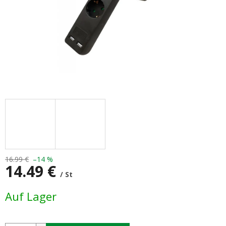
16.99 €
–14 %
14.49 €
/ St
Verkaufspreis:
Auf Lager