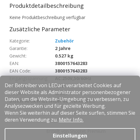
Produktdetailbeschreibung
Keine Produktbeschreibung verfügbar
Zusätzliche Parameter
Kategorie
:
Zubehör
Garantie
:
2 Jahre
Gewicht
:
0.527 kg
EAN
:
3800157643283
EAN Code
:
3800157643283
Eingangsspannung
:
AC:250V,50/60Hz
Der Betreiber von LEDart verarbeitet Cookies auf
IP-Schutz
:
IP20
dieser Website als Administrator personenbezogener
Körperfarbe
:
Weiß
Daten, um die Website-Umgebung zu verbessern, zu
Dieser Artikel ist leider ausverkauft…
Analysezwecken und für gezielte Werbung.
Wenn Sie weiterhin auf dieser Seite surfen, stimmen Sie
F
deren Verwendung zu.
Mehr Info.
u
Erstellt von Shoptet Premium
ß
Einstellungen
z