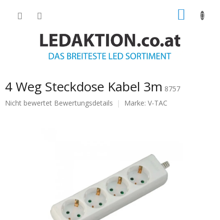
Zum
WARE
Inhalt
springen
4 Weg Steckdose Kabel 3m
8757
Die
Nicht bewertet
Bewertungsdetails
Marke:
V-TAC
durchschnittliche
Produktbewertung
ist
0.0
von
5
Sternen.