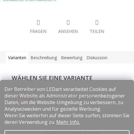
FRAGEN
ANSEHEN
TEILEN
Varianten
Beschreibung
Bewertung
Diskussion
Der Betreiber von LEDart verarbeitet Cookies auf
Neutralweiß
dieser Website als Administrator personenbezogener
Nicht verfügbar
| 12326
EAN:
5908254817465
Daten, um die Website-Umgebung zu verbessern, zu
Analysezwecken und für gezielte Werbung.
Wenn Sie weiterhin auf dieser Seite surfen, stimmen Sie
F
deren Verwendung zu.
Mehr Info.
u
Erstellt von Shoptet Premium