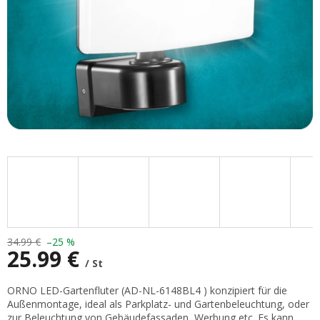
34.99 €
–25 %
25.99 €
/ St
Verkaufspreis:
ORNO LED-Gartenfluter (
AD-NL-6148BL4
) konzipiert für die
Außenmontage, ideal als Parkplatz- und Gartenbeleuchtung, oder
zur Beleuchtung von Gebäudefassaden, Werbung etc. Es kann