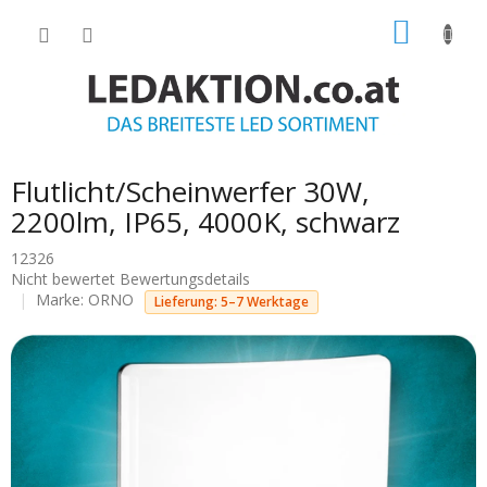
Zum
WARE
Inhalt
springen
Flutlicht/Scheinwerfer 30W,
2200lm, IP65, 4000K, schwarz
12326
Die
Nicht bewertet
Bewertungsdetails
durchschnittliche
Marke:
ORNO
Lieferung: 5–7 Werktage
Produktbewertung
ist
0.0
von
5
Sternen.