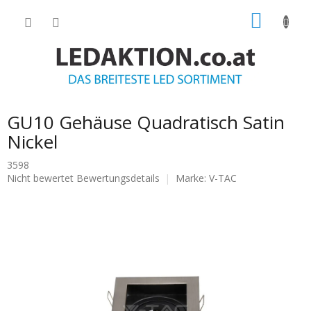
Zum
WARE
Inhalt
springen
GU10 Gehäuse Quadratisch Satin
Nickel
3598
Die
Nicht bewertet
Bewertungsdetails
Marke:
V-TAC
durchschnittliche
Produktbewertung
ist
0.0
von
5
Sternen.