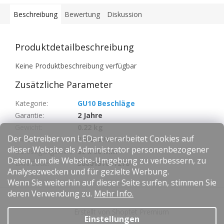
Beschreibung
Bewertung
Diskussion
Produktdetailbeschreibung
Keine Produktbeschreibung verfügbar
Zusätzliche Parameter
Kategorie
:
GU10 Beschläge
Garantie
:
2 Jahre
Gewicht
:
0.22 kg
Der Betreiber von LEDart verarbeitet Cookies auf
EAN
:
3800157607278
dieser Website als Administrator personenbezogener
Befestigungsloch
:
90 x 90 mm
Daten, um die Website-Umgebung zu verbessern, zu
EAN Code
:
3800157607278
Analysezwecken und für gezielte Werbung.
Wenn Sie weiterhin auf dieser Seite surfen, stimmen Sie
F
deren Verwendung zu.
Mehr Info.
u
Erstellt von Shoptet Premium
ß
Einstellungen