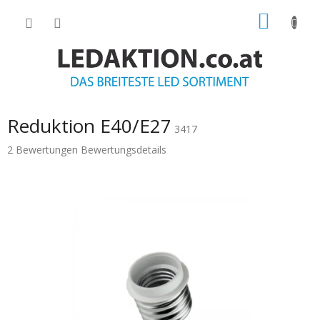
Zum
WARE
Inhalt
springen
Reduktion E40/E27
3417
Die
2 Bewertungen
Bewertungsdetails
durchschnittliche
Produktbewertung
ist
5.0
von
5
Sternen.