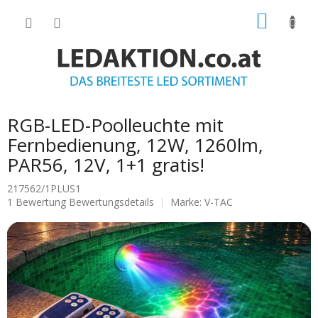
Zum
WARE
Inhalt
springen
RGB-LED-Poolleuchte mit
Fernbedienung, 12W, 1260lm,
PAR56, 12V, 1+1 gratis!
217562/1PLUS1
Die
1 Bewertung
Bewertungsdetails
Marke:
V-TAC
durchschnittliche
Produktbewertung
ist
5.0
von
5
Sternen.