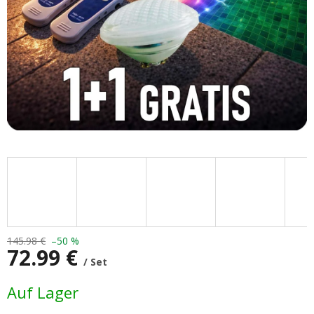
145.98 €
–50 %
72.99 €
/ Set
Verkaufspreis:
Auf Lager