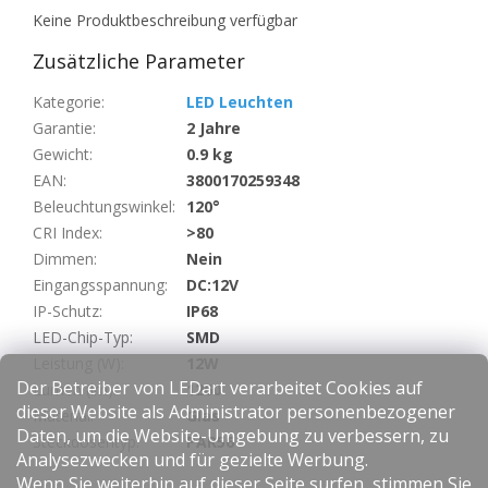
Keine Produktbeschreibung verfügbar
Zusätzliche Parameter
Kategorie
:
LED Leuchten
Garantie
:
2 Jahre
Gewicht
:
0.9 kg
EAN
:
3800170259348
Beleuchtungswinkel
:
120°
CRI Index
:
>80
Dimmen
:
Nein
Eingangsspannung
:
DC:12V
IP-Schutz
:
IP68
LED-Chip-Typ
:
SMD
Leistung (W)
:
12W
Der Betreiber von LEDart verarbeitet Cookies auf
Lumen (lm)
:
1260
dieser Website als Administrator personenbezogener
Material
:
Glas
Daten, um die Website-Umgebung zu verbessern, zu
Steckdosentyp
:
PAR56
Analysezwecken und für gezielte Werbung.
Wenn Sie weiterhin auf dieser Seite surfen, stimmen Sie