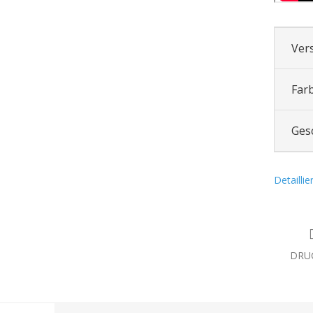
Ver
Far
Ges
Detailli
DRU