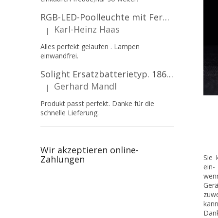
RGB-LED-Poolleuchte mit Fernbedienung, 12W, 1260lm, PAR56, 12V, 1+1 gratis!
Karl-Heinz Haas
|
Die Produktbewertung beträgt 5 von 5 Sternen.
Alles perfekt gelaufen . Lampen
einwandfrei.
Solight Ersatzbatterietyp. 18650, 3,7 V, Li-Ion, 2200 mAh [WN900]
Gerhard Mandl
|
Die Produktbewertung beträgt 5 von 5 Sternen.
Produkt passt perfekt. Danke für die
schnelle Lieferung.
Wir akzeptieren online-
Sie 
Zahlungen
ein-
wenn
Gerä
zuwe
kann
Dank