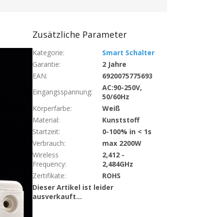
Zusätzliche Parameter
Kategorie
:
Smart Schalter
Garantie
:
2 Jahre
EAN
:
6920075775693
AC:90-250V,
Eingangsspannung
:
50/60Hz
Körperfarbe
:
Weiß
Material
:
Kunststoff
Startzeit
:
0-100% in < 1s
Verbrauch
:
max 2200W
Wireless
2,412 -
Frequency
:
2,484GHz
Zertifikate
:
ROHS
Dieser Artikel ist leider
ausverkauft…