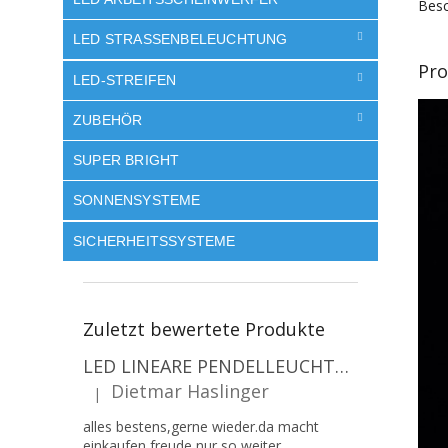
Besc
LED STRASSENBELEUCHTUNG
Pro
LED-STREIFEN
ZUBEHÖR
SUPER BRIGHT
SONNENSYSTEME
SICHERHEITSSYSTEME
Zuletzt bewertete Produkte
LED LINEARE PENDELLEUCHTE EXECULINE 120CM, 30W, 3750LM, 96°, 4000K, IP20, WEISS [207806]
Dietmar Haslinger
|
Die Produktbewertung beträgt 5 von 5 Sternen.
alles bestens,gerne wieder.da macht
einkaufen freude,nur so weiter.