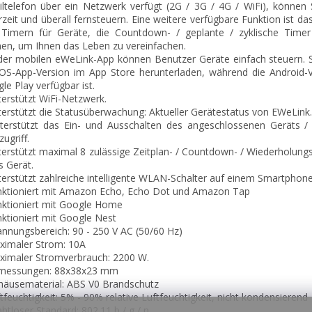
ltelefon über ein Netzwerk verfügt (2G / 3G / 4G / WiFi), können 
rzeit und überall fernsteuern. Eine weitere verfügbare Funktion ist das
Timern für Geräte, die Countdown- / geplante / zyklische Timer
en, um Ihnen das Leben zu vereinfachen.
der mobilen eWeLink-App können Benutzer Geräte einfach steuern. 
iOS-App-Version im App Store herunterladen, während die Android-V
le Play verfügbar ist.
terstützt WiFi-Netzwerk.
terstützt die Statusüberwachung: Aktueller Gerätestatus von EWeLink.
terstützt das Ein- und Ausschalten des angeschlossenen Geräts / 
ugriff.
terstützt maximal 8 zulässige Zeitplan- / Countdown- / Wiederholung
s Gerät.
terstützt zahlreiche intelligente WLAN-Schalter auf einem Smartphone
nktioniert mit Amazon Echo, Echo Dot und Amazon Tap
nktioniert mit Google Home
nktioniert mit Google Nest
annungsbereich: 90 - 250 V AC (50/60 Hz)
ximaler Strom: 10A
ximaler Stromverbrauch: 2200 W.
bmessungen: 88x38x23 mm
häusematerial: ABS V0 Brandschutz
ftfeuchtigkeit: 5% - 90% relative Luftfeuchtigkeit, nicht kondensierend
ahtloser Standard: 802.11 b / g / n