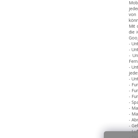
Mobi
jede
von 
könn
Mit 
die 
Goog
- Un
- Un
- Un
Fernz
- Un
jede
- Un
- Fu
- Fu
- Fu
- Sp
- Ma
- Ma
- A
- Ge
- Lu
- Dr