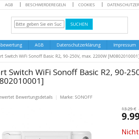
AGB
BESCHWERDEREGELN
COOKIES
DATENSCHUTZE
SUCHEN
sbewertung
AGB
Datenschutzerklärung
Impressum
rt Switch WiFi Sonoff Basic R2, 90-250V, max. 2200W [M0802010001
rt Switch WiFi Sonoff Basic R2, 90-2
802010001]
ewertet
Bewertungsdetails
Marke:
SONOFF
nittliche
tbewertung
13.29 €
9.9
Verkaufs
Nicht
.