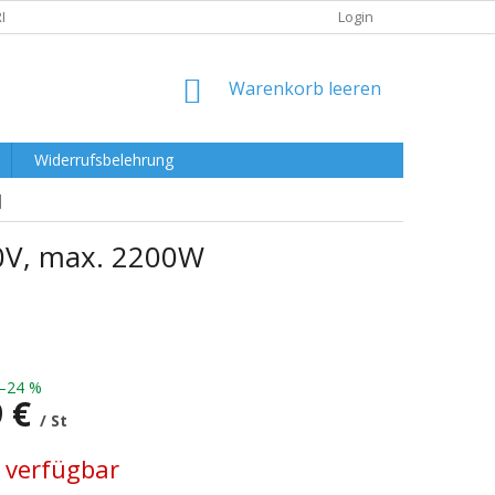
RKLÄRUNG
Login
WARENKORB
Warenkorb leeren
Widerrufsbelehrung
]
50V, max. 2200W
–24 %
9 €
/ St
preis:
 verfügbar