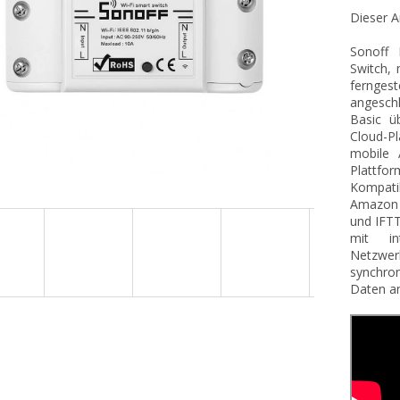
Dieser Ar
Sonoff 
Switch, 
ferngest
angeschl
Basic ü
Cloud-Pl
mobile 
Plattfo
Kompati
Amazon 
und IFTT
mit in
Netzwe
synchron
Daten an