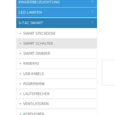
e
KINDERBELEUCHTUNG
LED LAMPEN
V-TAC SMART
SMART STECKDOSE
SMART SCHALTER
SMART DIMMER
KAMERAS
USB KABELS
POWERBANK
LAUTSPRECHER
VENTILATOREN
KOPFHÖRER