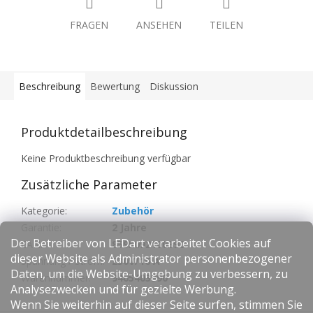
FRAGEN
ANSEHEN
TEILEN
Beschreibung
Bewertung
Diskussion
Produktdetailbeschreibung
Keine Produktbeschreibung verfügbar
Zusätzliche Parameter
Kategorie
:
Zubehör
Garantie
:
2 Jahre
Der Betreiber von LEDart verarbeitet Cookies auf
EAN
:
8595092100896
dieser Website als Administrator personenbezogener
Spannung / Strom
:
230V/16 A
Daten, um die Website-Umgebung zu verbessern, zu
Warennummer
:
9405403990
Analysezwecken und für gezielte Werbung.
Wenn Sie weiterhin auf dieser Seite surfen, stimmen Sie