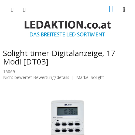
Zum
WARE
Inhalt
springen
Solight timer-Digitalanzeige, 17
Modi [DT03]
16069
Die
Nicht bewertet
Bewertungsdetails
Marke:
Solight
durchschnittliche
Produktbewertung
ist
0.0
von
5
Sternen.